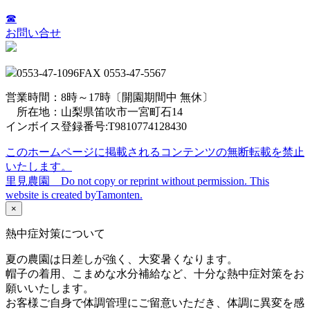
☎
お問い合せ
0553-47-1096
FAX 0553-47-5567
営業時間：8時～17時
〔開園期間中 無休〕
所在地：山梨県笛吹市一宮町石14
インボイス登録番号:T9810774128430
このホームページに掲載されるコンテンツの無断転載を禁止
いたします。
里見農園 Do not copy or reprint without permission. This
website is created byTamonten.
×
熱中症対策について
夏の農園は日差しが強く、大変暑くなります。
帽子の着用、こまめな水分補給など、十分な熱中症対策をお
願いいたします。
お客様ご自身で体調管理にご留意いただき、体調に異変を感