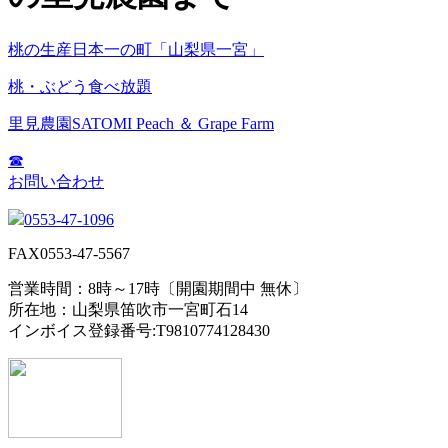
桃の生産日本一の町「山梨県一宮」
桃・ぶどう食べ放題
里見農園
SATOMI Peach ＆ Grape Farm
☎
お問い合わせ
0553-47-1096
FAX
0553-47-5567
営業時間：
8時～17時
〔開園期間中 無休〕
所在地：山梨県笛吹市一宮町石14
インボイス登録番号:T9810774128430