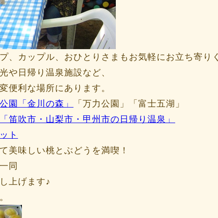
プ、カップル、おひとりさまもお気軽にお立ち寄りくだ
光や日帰り温泉施設など、
変便利な場所にあります。
公園「金川の森」
「万力公園」「富士五湖」
「笛吹市・山梨市・甲州市の日帰り温泉」
ット
て美味しい桃とぶどうを満喫！
一同
し上げます♪
。