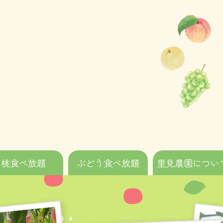
桃食べ放題
ぶどう食べ放題
里見農園につい