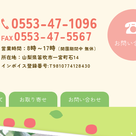
0553-47-1096
0553-47-5567
FAX
お問い
8時～17時
営業時間：
〔開園期間中 無休〕
所在地：山梨県笛吹市一宮町石14
インボイス登録番号:T9810774128430
て
お取り寄せ
お問い合わせ